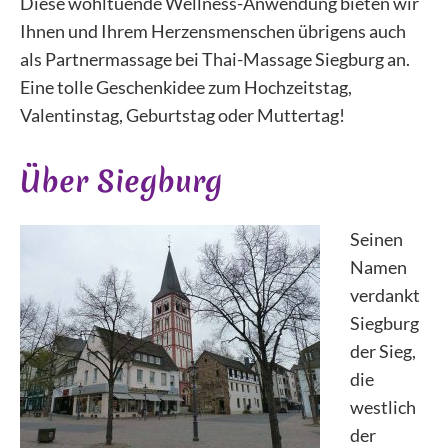
Diese wohltuende Wellness-Anwendung bieten wir
Ihnen und Ihrem Herzensmenschen übrigens auch
als Partnermassage bei Thai-Massage Siegburg an.
Eine tolle Geschenkidee zum Hochzeitstag,
Valentinstag, Geburtstag oder Muttertag!
Über Siegburg
Seinen
Namen
verdankt
Siegburg
der Sieg,
die
westlich
der